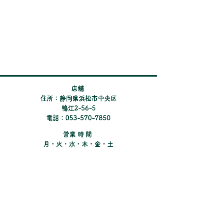
るチラシの応募コードで、
【選べるpay 500ポイント】
を プレゼントしておりま
す。 ぜひこの機会にお求め
ください。 ※pay
​店舗
住所：静岡県浜松市中央区
鴨江2-56-5
電話：053-570-7850
​営業時間
月・火・水・木・金・土
9:00~12:00、15:00~17:00
定休日：日曜・祝日
​第2・4土曜日
Instagramでコンタクトの新しい情報や
キャンペーンのご紹介をしています。