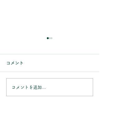
【～9/31まで】Alcon
7月の営業日の
生ジェルシリコンキャン
当店のお知らせを
コメント
きありがとうござい
ペーンのお知らせ
いつも当店のお知らせをご覧
月の休業日は 7/5(
いただき、ありがとうござい
7/11(土)～7/12(日
ます。 9/30(水)まで、Alcon
コメントを追加…
の午後 7/19(日)～
の対象商品 【プレシジョン
7/25(土)～7/26(日
ワン】【トータル ワン】
7/28（火)の午後
【トータル 14】 を規定箱数
す。 ご不明な点
ご購入のお客様を対象に「生
したら、お気軽に
ジェルシリコンキャンペー
せください。
ン」を実施しております。
対象のお客様にお渡ししてい