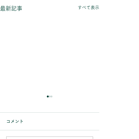
すべて表示
最新記事
【～9/31まで】Alcon
7月の営業日の
生ジェルシリコンキャン
当店のお知らせを
コメント
きありがとうござい
ペーンのお知らせ
いつも当店のお知らせをご覧
月の休業日は 7/5(
いただき、ありがとうござい