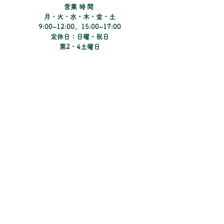
​営業時間
月・火・水・木・金・土
9:00~12:00、15:00~17:00
定休日：日曜・祝日
​第2・4土曜日
Instagramでコンタクトの新しい情報や
キャンペーンのご紹介をしています。
​Matsunoki Eye Clinic
まつのき眼科クリニック
​Pine Tree Contacts
パインツリーコンタクト