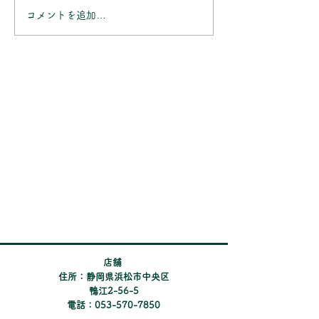
7/11(土)～7/12(日
ます。 9/30(水)まで、Alcon
コメントを追加…
の午後 7/19(日)～
の対象商品 【プレシジョン
7/25(土)～7/26(日
ワン】【トータル ワン】
7/28（火)の午後
【トータル 14】 を規定箱数
す。 ご不明な点
ご購入のお客様を対象に「生
したら、お気軽に
ジェルシリコンキャンペー
せください。
ン」を実施しております。
対象のお客様にお渡ししてい
るチラシの応募コードで、
【選べるpay 500ポイント】
を プレゼントしておりま
す。 ぜひこの機会にお求め
ください。 ※pay
​店舗
住所：静岡県浜松市中央区
鴨江2-56-5
電話：053-570-7850