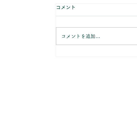
8月の休業日のお知らせ
コメント
当店のお知らせをご覧いただきあ
りがとうございます。 8月の休業
日は、 8/2(日) 8/7(金)～
コメントを追加…
8/11(水) 8/16(日) 8/22(土)～
8/23(日) 8/25(火)午後 8/30(日)
となります。 ご不明の点がござ
いましたら、お気軽にお問い合わ
せください。 ※お盆期間は通常
よりもお届けにお日にちを頂戴し
ております。 ご入用のお客様
は、恐れ入りますがお早目のご予
約をおすすめしております