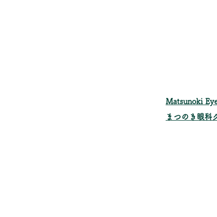
​Matsunoki Eye
まつのき眼科