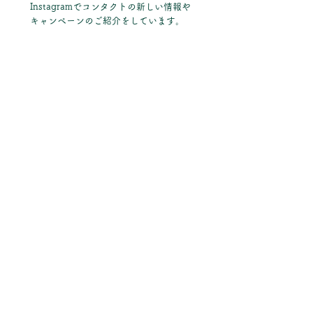
Instagramでコンタクトの新しい情報や
キャンペーンのご紹介をしています。
​Matsunoki Eye Clinic
まつのき眼科クリニック
​Pine Tree Contacts
パインツリーコンタクト