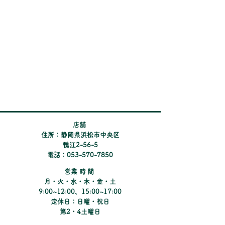
したら、お気軽に
ジェルシリコンキャンペー
せください。
ン」を実施しております。
対象のお客様にお渡ししてい
るチラシの応募コードで、
【選べるpay 500ポイント】
を プレゼントしておりま
す。 ぜひこの機会にお求め
ください。 ※pay
​店舗
住所：静岡県浜松市中央区
鴨江2-56-5
電話：053-570-7850
​営業時間
月・火・水・木・金・土
9:00~12:00、15:00~17:00
定休日：日曜・祝日
​第2・4土曜日