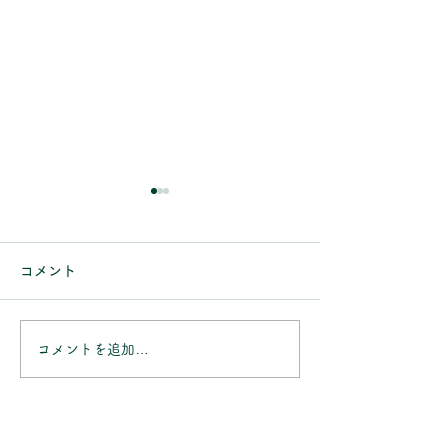
【～9/31まで】Alcon
7月の営業日の
生ジェルシリコンキャン
当店のお知らせを
コメント
きありがとうござい
ペーンのお知らせ
いつも当店のお知らせをご覧
月の休業日は 7/5(
いただき、ありがとうござい
7/11(土)～7/12(日
ます。 9/30(水)まで、Alcon
コメントを追加…
の午後 7/19(日)～
の対象商品 【プレシジョン
7/25(土)～7/26(日
ワン】【トータル ワン】
7/28（火)の午後
【トータル 14】 を規定箱数
す。 ご不明な点
ご購入のお客様を対象に「生