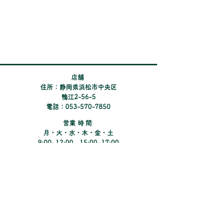
【選べるpay 500ポイント】
を プレゼントしておりま
す。 ぜひこの機会にお求め
ください。 ※pay
​店舗
住所：静岡県浜松市中央区
鴨江2-56-5
電話：053-570-7850
​営業時間
月・火・水・木・金・土
9:00~12:00、15:00~17:00
定休日：日曜・祝日
​第2・4土曜日
Instagramでコンタクトの新しい情報や
キャンペーンのご紹介をしています。