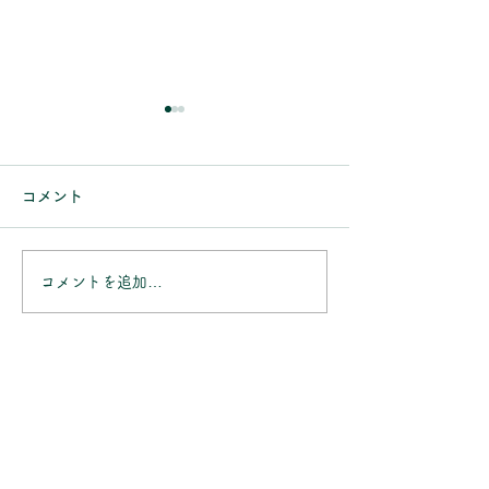
【～9/31まで】Alcon
7月の営業日の
生ジェルシリコンキャン
当店のお知らせを
コメント
きありがとうござい
ペーンのお知らせ
いつも当店のお知らせをご覧
月の休業日は 7/5(
いただき、ありがとうござい
7/11(土)～7/12(日
ます。 9/30(水)まで、Alcon
コメントを追加…
の午後 7/19(日)～
の対象商品 【プレシジョン
7/25(土)～7/26(日
ワン】【トータル ワン】
7/28（火)の午後
【トータル 14】 を規定箱数
す。 ご不明な点
ご購入のお客様を対象に「生
したら、お気軽に
ジェルシリコンキャンペー
せください。
ン」を実施しております。
対象のお客様にお渡ししてい
るチラシの応募コードで、