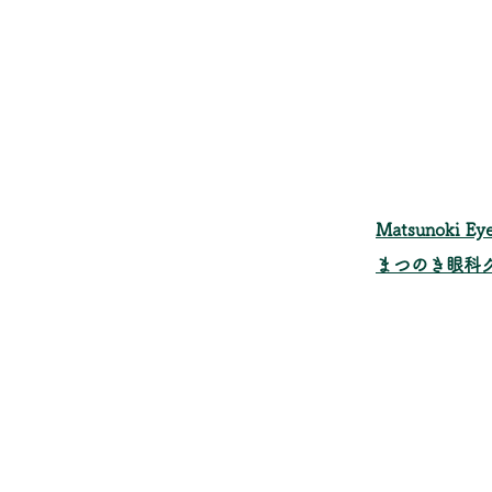
​Matsunoki Eye
まつのき眼科