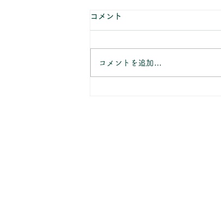
8月の休業日のお知らせ
コメント
当店のお知らせをご覧いただきあ
りがとうございます。 8月の休業
日は、 8/2(日) 8/7(金)～
コメントを追加…
8/11(水) 8/16(日) 8/22(土)～
8/23(日) 8/25(火)午後 8/30(日)
となります。 ご不明の点がござ
いましたら、お気軽にお問い合わ
せください。 ※お盆期間は通常
よりもお届けにお日にちを頂戴し
ております。 ご入用のお客様
は、恐れ入りますがお早目のご予
約をおすすめしております