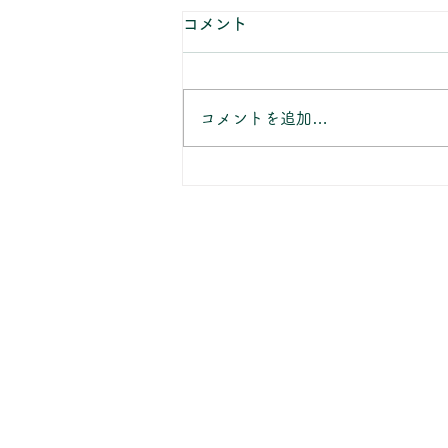
8月の休業日のお知らせ
コメント
当店のお知らせをご覧いただきあ
りがとうございます。 8月の休業
日は、 8/2(日) 8/7(金)～
コメントを追加…
8/11(水) 8/16(日) 8/22(土)～
8/23(日) 8/25(火)午後 8/30(日)
となります。 ご不明の点がござ
いましたら、お気軽にお問い合わ
せください。 ※お盆期間は通常
よりもお届けにお日にちを頂戴し
ております。 ご入用のお客様
は、恐れ入りますがお早目のご予
約をおすすめしております