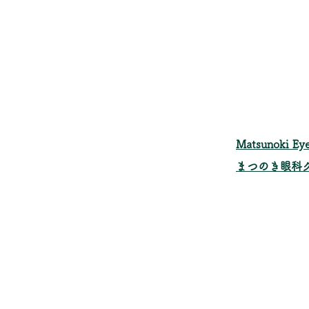
​Matsunoki Eye
まつのき眼科