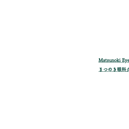
​Matsunoki Eye
まつのき眼科