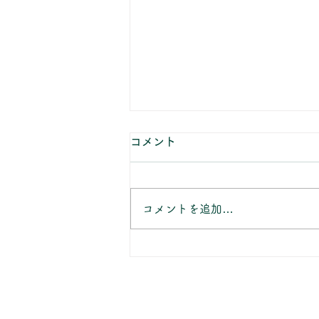
8月の休業日のお知らせ
コメント
当店のお知らせをご覧いただきあ
りがとうございます。 8月の休業
日は、 8/2(日) 8/7(金)～
コメントを追加…
8/11(水) 8/16(日) 8/22(土)～
8/23(日) 8/25(火)午後 8/30(日)
となります。 ご不明の点がござ
いましたら、お気軽にお問い合わ
せください。 ※お盆期間は通常
よりもお届けにお日にちを頂戴し