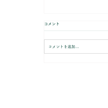
8月の休業日のお知らせ
コメント
当店のお知らせをご覧いただきあ
りがとうございます。 8月の休業
日は、 8/2(日) 8/7(金)～
コメントを追加…
8/11(水) 8/16(日) 8/22(土)～
8/23(日) 8/25(火)午後 8/30(日)
となります。 ご不明の点がござ
いましたら、お気軽にお問い合わ
せください。 ※お盆期間は通常
よりもお届けにお日にちを頂戴し
ております。 ご入用のお客様
は、恐れ入りますがお早目のご予
約をおすすめしております