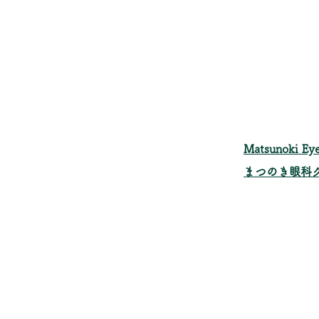
​Matsunoki Eye
まつのき眼科